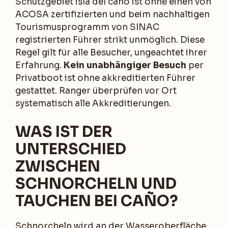
Schutzgebiet isla del caño ist ohne einen von
ACOSA zertifizierten und beim nachhaltigen
Tourismusprogramm von SINAC
registrierten Führer strikt unmöglich. Diese
Regel gilt für alle Besucher, ungeachtet ihrer
Erfahrung.
Kein unabhängiger Besuch
per
Privatboot ist ohne akkreditierten Führer
gestattet. Ranger überprüfen vor Ort
systematisch alle Akkreditierungen.
WAS IST DER
UNTERSCHIED
ZWISCHEN
SCHNORCHELN UND
TAUCHEN BEI CAÑO?
Schnorcheln wird an der Wasseroberfläche