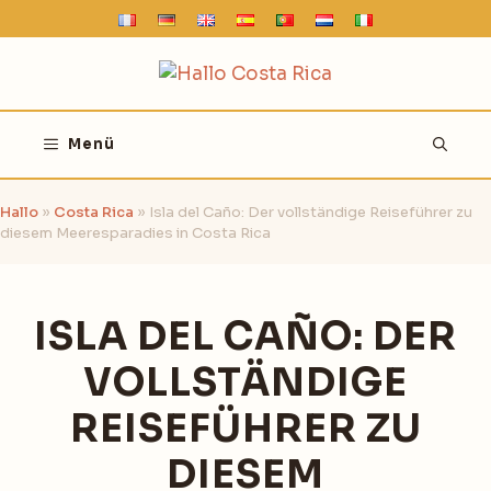
Zum
Inhalt
springen
Menü
Hallo
»
Costa Rica
»
Isla del Caño: Der vollständige Reiseführer zu
diesem Meeresparadies in Costa Rica
ISLA DEL CAÑO: DER
VOLLSTÄNDIGE
REISEFÜHRER ZU
DIESEM