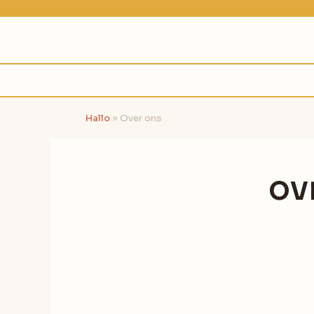
Ga
naar
de
inhoud
Hallo
»
Over ons
OV