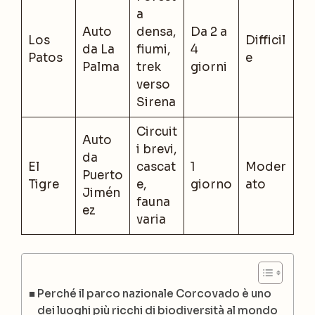
a
Auto
densa,
Da 2 a
Los
Difficil
da La
fiumi,
4
Patos
e
Palma
trek
giorni
verso
Sirena
Circuit
Auto
i brevi,
da
El
cascat
1
Moder
Puerto
Tigre
e,
giorno
ato
Jimén
fauna
ez
varia
Perché il parco nazionale Corcovado è uno
dei luoghi più ricchi di biodiversità al mondo