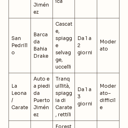
ica
Jimén
ez
Cascat
e,
Barca
San
spiagg
Da 1 a
da
Moder
Pedrill
e
2
Bahia
ato
o
selvag
giorni
Drake
ge,
uccelli
Auto e
Tranq
La
a piedi
uillità,
Moder
Da 1 a
Leona
da
spiagg
ato–
3
/
Puerto
ia di
difficil
giorni
Carate
Jimén
Carate
e
ez
, rettili
Forest