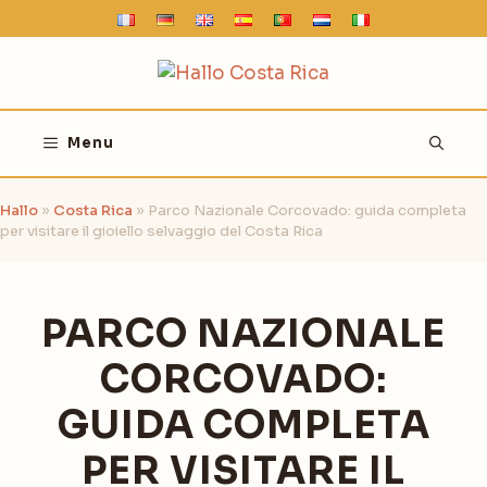
Vai
al
contenuto
Menu
Hallo
»
Costa Rica
»
Parco Nazionale Corcovado: guida completa
per visitare il gioiello selvaggio del Costa Rica
PARCO NAZIONALE
CORCOVADO:
GUIDA COMPLETA
PER VISITARE IL