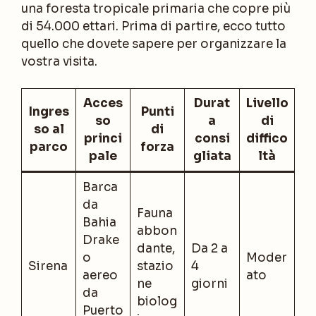
una foresta tropicale primaria che copre più
di 54.000 ettari. Prima di partire, ecco tutto
quello che dovete sapere per organizzare la
vostra visita.
Acces
Durat
Livello
Ingres
Punti
so
a
di
so al
di
princi
consi
diffico
parco
forza
pale
gliata
ltà
Barca
da
Fauna
Bahia
abbon
Drake
dante,
Da 2 a
o
Moder
Sirena
stazio
4
aereo
ato
ne
giorni
da
biolog
Puerto