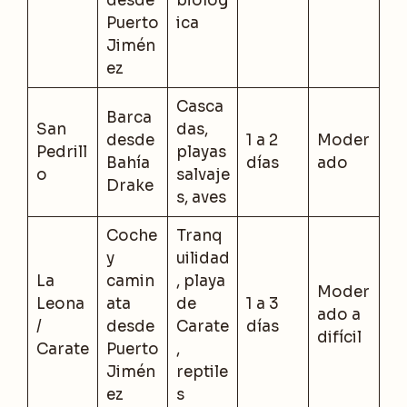
desde
biológ
Puerto
ica
Jimén
ez
Casca
Barca
San
das,
desde
1 a 2
Moder
Pedrill
playas
Bahía
días
ado
o
salvaje
Drake
s, aves
Coche
Tranq
y
uilidad
La
camin
, playa
Moder
Leona
ata
de
1 a 3
ado a
/
desde
Carate
días
difícil
Carate
Puerto
,
Jimén
reptile
ez
s