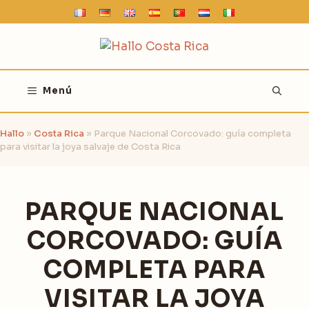
Saltar
al
contenido
Menú
Hallo
»
Costa Rica
»
Parque Nacional Corcovado: guía completa
para visitar la joya salvaje de Costa Rica
PARQUE NACIONAL
CORCOVADO: GUÍA
COMPLETA PARA
VISITAR LA JOYA