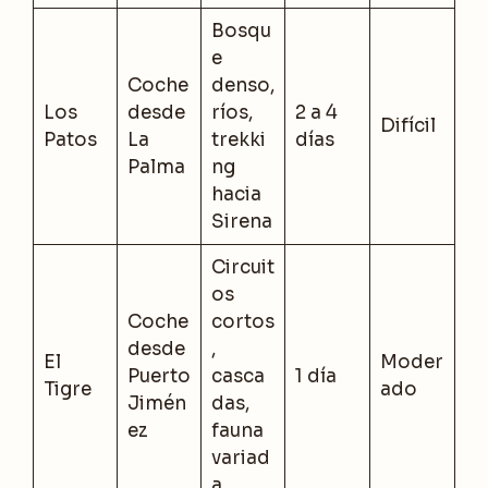
Bosqu
e
Coche
denso,
Los
desde
ríos,
2 a 4
Difícil
Patos
La
trekki
días
Palma
ng
hacia
Sirena
Circuit
os
Coche
cortos
desde
,
El
Moder
Puerto
casca
1 día
Tigre
ado
Jimén
das,
ez
fauna
variad
a