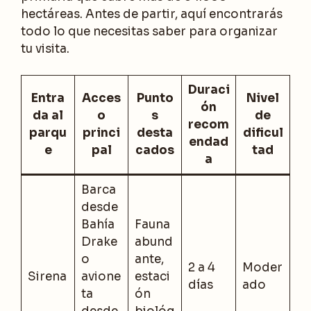
hectáreas. Antes de partir, aquí encontrarás
todo lo que necesitas saber para organizar
tu visita.
Duraci
Entra
Acces
Punto
Nivel
ón
da al
o
s
de
recom
parqu
princi
desta
dificul
endad
e
pal
cados
tad
a
Barca
desde
Bahía
Fauna
Drake
abund
o
ante,
2 a 4
Moder
Sirena
avione
estaci
días
ado
ta
ón