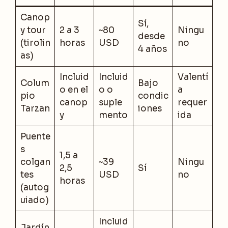
Canop
Sí,
y tour
2 a 3
~80
Ningu
desde
(tirolin
horas
USD
no
4 años
as)
Incluid
Incluid
Valentí
Colum
Bajo
o en el
o o
a
pio
condic
canop
suple
requer
Tarzan
iones
y
mento
ida
Puente
s
1,5 a
colgan
~39
Ningu
2,5
Sí
tes
USD
no
horas
(autog
uiado)
Incluid
Jardín