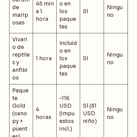
45 min
o en
de
Ningu
a 1
los
Sí
marip
no
hora
paque
osas
tes
Vivari
Incluid
o de
o en
reptile
Ningu
1 hora
los
Sí
s y
no
paque
anfibi
tes
os
Paque
te
~116
Gold
USD
Sí (81
4
Ningu
(cano
(impu
USD
horas
no
py +
estos
niño)
puent
incl.)
es)