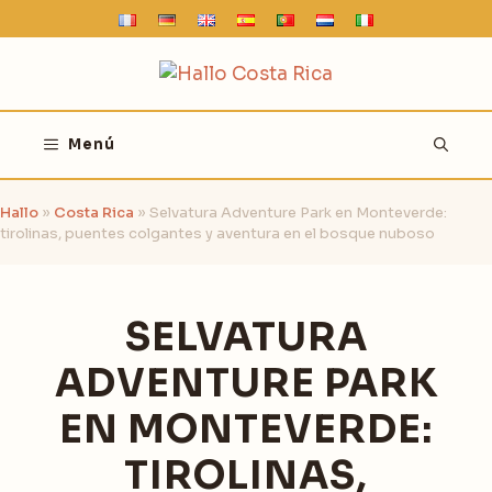
Saltar
al
contenido
Menú
Hallo
»
Costa Rica
»
Selvatura Adventure Park en Monteverde:
tirolinas, puentes colgantes y aventura en el bosque nuboso
SELVATURA
ADVENTURE PARK
EN MONTEVERDE:
TIROLINAS,