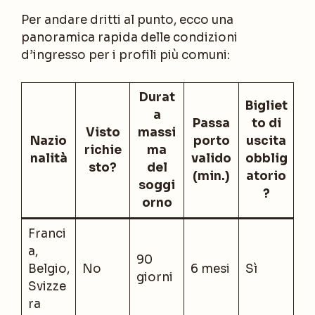
Per andare dritti al punto, ecco una
panoramica rapida delle condizioni
d’ingresso per i profili più comuni:
Durat
Bigliet
a
Passa
to di
Visto
massi
Nazio
porto
uscita
richie
ma
nalità
valido
obblig
sto?
del
(min.)
atorio
soggi
?
orno
Franci
a,
90
Belgio,
No
6 mesi
Sì
giorni
Svizze
ra