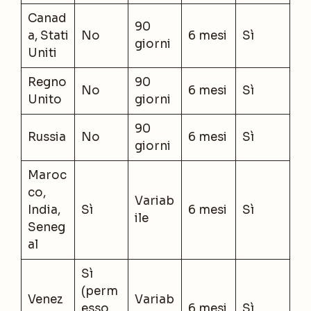
Canad
90
a, Stati
No
6 mesi
Sì
giorni
Uniti
Regno
90
No
6 mesi
Sì
Unito
giorni
90
Russia
No
6 mesi
Sì
giorni
Maroc
co,
Variab
India,
Sì
6 mesi
Sì
ile
Seneg
al
Sì
(perm
Venez
Variab
esso
6 mesi
Sì