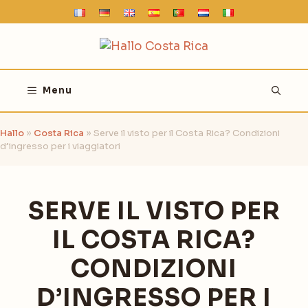
Vai
al
contenuto
Menu
Hallo
»
Costa Rica
»
Serve il visto per il Costa Rica? Condizioni
d’ingresso per i viaggiatori
SERVE IL VISTO PER
IL COSTA RICA?
CONDIZIONI
D’INGRESSO PER I