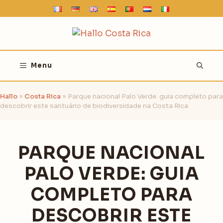
Saltar
para
o
conteúdo
Menu
Hallo
»
Costa Rica
»
Parque nacional Palo Verde: guia completo para
descobrir este santuário de biodiversidade na Costa Rica
PARQUE NACIONAL
PALO VERDE: GUIA
COMPLETO PARA
DESCOBRIR ESTE