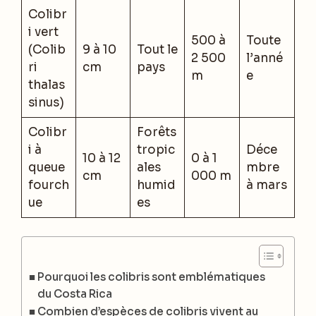
Colibr
i vert
500 à
Toute
(Colib
9 à 10
Tout le
2 500
l’anné
ri
cm
pays
m
e
thalas
sinus)
Colibr
Forêts
i à
tropic
Déce
10 à 12
0 à 1
queue
ales
mbre
cm
000 m
fourch
humid
à mars
ue
es
Pourquoi les colibris sont emblématiques
du Costa Rica
Combien d’espèces de colibris vivent au