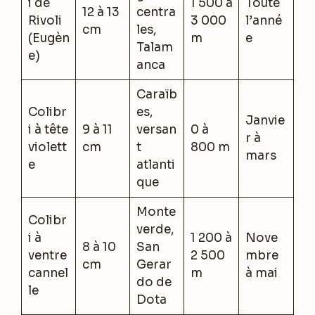
i de
1 500 à
Toute
12 à 13
centra
Rivoli
3 000
l’anné
cm
les,
(Eugèn
m
e
Talam
e)
anca
Caraïb
Colibr
es,
Janvie
i à tête
9 à 11
versan
0 à
r à
violett
cm
t
800 m
mars
e
atlanti
que
Monte
Colibr
verde,
i à
1 200 à
Nove
8 à 10
San
ventre
2 500
mbre
cm
Gerar
cannel
m
à mai
do de
le
Dota