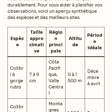
durablement. Pour vous aider à planifier vos
observations, voici un aperçu synthétique
des espèces et des meilleurs sites.
Taille
Régio
Périod
Espèc
appro
n
Altitu
e
e
ximati
princi
de
idéale
ve
pale
Côte
Colibr
Pacifi
Déce
i à
7 à 9
que,
0 à 1
mbre
gorge
cm
Valle
500 m
à avril
rubis
Centra
l
Monta
Colibr
gnes