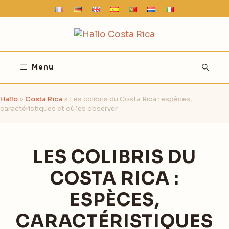
Aller
au
contenu
Menu
Hallo
»
Costa Rica
»
Les colibris du Costa Rica : espèces,
caractéristiques et où les observer
LES COLIBRIS DU
COSTA RICA :
ESPÈCES,
CARACTÉRISTIQUES