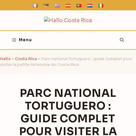
Aller
au
contenu
Menu
Hallo
»
Costa Rica
»
Parc national Tortuguero : guide complet pour
visiter la petite Amazonie du Costa Rica
PARC NATIONAL
TORTUGUERO :
GUIDE COMPLET
POUR VISITER LA